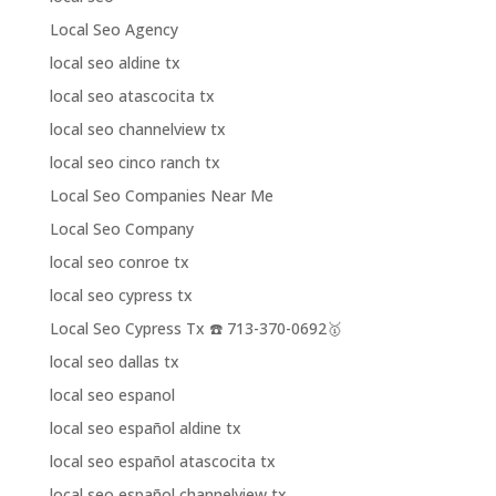
Local Seo Agency
local seo aldine tx
local seo atascocita tx
local seo channelview tx
local seo cinco ranch tx
Local Seo Companies Near Me
Local Seo Company
local seo conroe tx
local seo cypress tx
Local Seo Cypress Tx ☎️ 713-370-0692🥇
local seo dallas tx
local seo espanol
local seo español aldine tx
local seo español atascocita tx
local seo español channelview tx