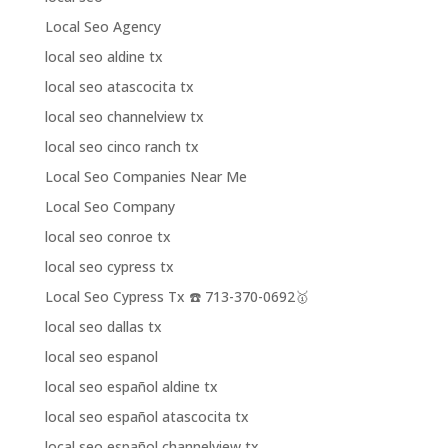
Local Seo Agency
local seo aldine tx
local seo atascocita tx
local seo channelview tx
local seo cinco ranch tx
Local Seo Companies Near Me
Local Seo Company
local seo conroe tx
local seo cypress tx
Local Seo Cypress Tx ☎️ 713-370-0692🥇
local seo dallas tx
local seo espanol
local seo español aldine tx
local seo español atascocita tx
local seo español channelview tx