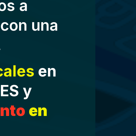
os a
con una
!
cales
en
ES y
ento
en