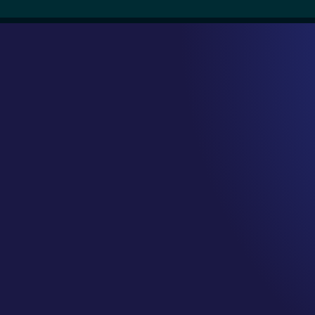
ENGA MÁS CLIENTES CO
SIFICACIÓN EN GOOGLE 
PPR AGENCIA™
o esta en Google? Nosotros lo hacem
PUBLICITARIA LOCAL PARA NEGOC
apareces QUE ESPERAS..
Impulsa tu negocio