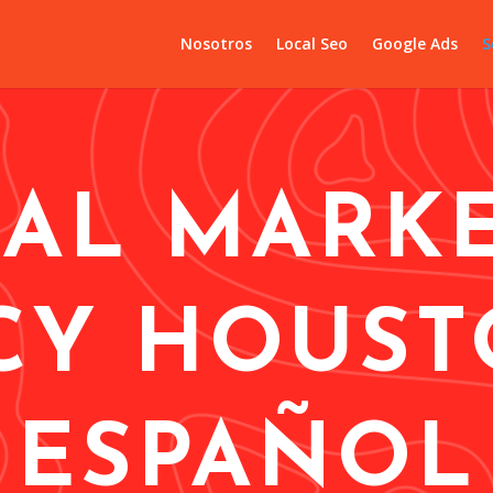
Nosotros
Local Seo
Google Ads
S
TAL MARK
CY HOUST
ESPAÑOL