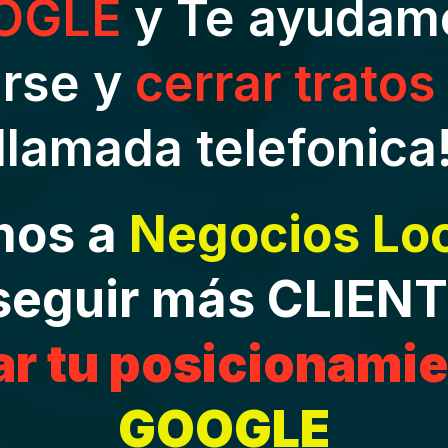
OGLE
y Te ayudam
rse y
cerrar tratos
llamada telefonica
mos a
Negocios Lo
seguir más CLIENT
ar tu posicionami
GOOGLE