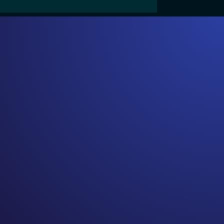
N LA
MAPS
os por ti,
IOS ™
si no