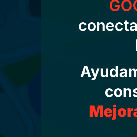
GO
conecta
Ayuda
con
Mejor