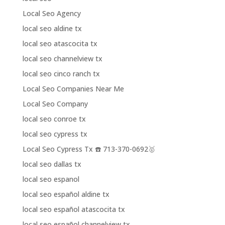
Local Seo Agency
local seo aldine tx
local seo atascocita tx
local seo channelview tx
local seo cinco ranch tx
Local Seo Companies Near Me
Local Seo Company
local seo conroe tx
local seo cypress tx
Local Seo Cypress Tx ☎️ 713-370-0692🥇
local seo dallas tx
local seo espanol
local seo español aldine tx
local seo español atascocita tx
local seo español channelview tx