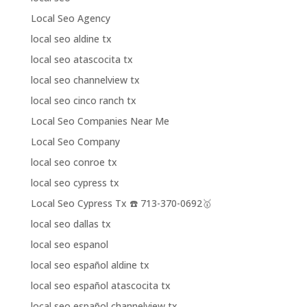
Local Seo Agency
local seo aldine tx
local seo atascocita tx
local seo channelview tx
local seo cinco ranch tx
Local Seo Companies Near Me
Local Seo Company
local seo conroe tx
local seo cypress tx
Local Seo Cypress Tx ☎️ 713-370-0692🥇
local seo dallas tx
local seo espanol
local seo español aldine tx
local seo español atascocita tx
local seo español channelview tx