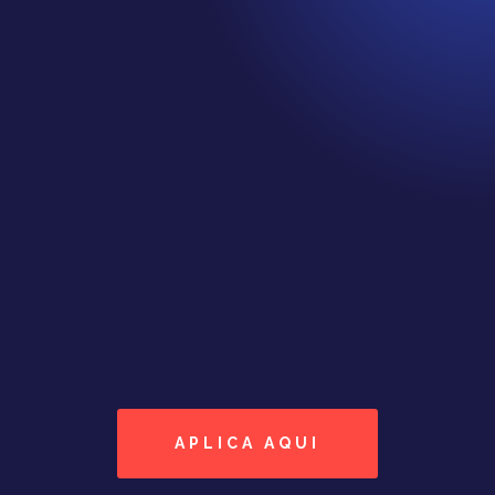
CLASIFICACIÓN EN GOOGLE MAPS
PPR AGENCIA™
Tu Negocio esta en Google?
Nosotros lo hacemos por ti,
AGENCIA PUBLICITARIA LOCAL
PARA NEGOCIOS ™
si no apareces
QUE ESPERAS..
Impulsa tu negocio
APLICA AQUI